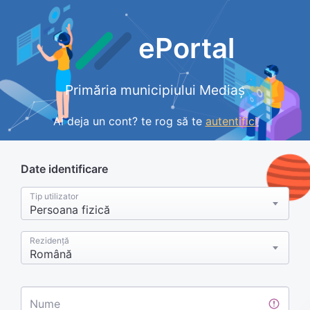
ePortal
Primăria municipiului Mediaș
Ai deja un cont? te rog să te
autentifici
Date identificare
Tip utilizator
Persoana fizică
Rezidență
Română
Nume