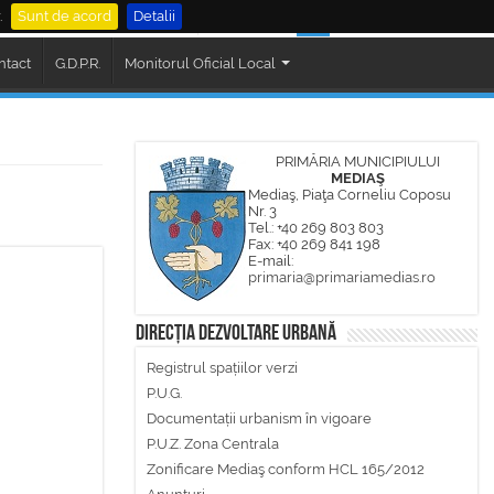
.
Sunt de acord
Detalii
al Mediaș
Cautare
ntact
G.D.P.R.
Monitorul Oficial Local
PRIMĂRIA MUNICIPIULUI
MEDIAŞ
Mediaş, Piaţa Corneliu Coposu
Nr. 3
Tel.: +40 269 803 803
Fax: +40 269 841 198
E-mail:
primaria@primariamedias.ro
Direcția Dezvoltare Urbană
Registrul spațiilor verzi
P.U.G.
Documentații urbanism în vigoare
P.U.Z. Zona Centrala
Zonificare Mediaş conform HCL 165/2012