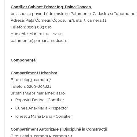
Consilier Cabinet Primar Ing. Doina Oancea
pe aspecte privind Administrare Patrimoniu, Cadastru și Topometrie
Adresă: Piața Corneliu Coposu nr.3, etaj 3, camera 21
Telefon: 0269 803 816
Audiențe: Marți 10:00 – 12:00
patrimoniu@primariamedias.ro
Componenţă:
Compartiment Urbanism
Birou: etaj 3, camera 7
Telefon: 0269-803821
urbanism@primariamedias.ro
Popovici Dorina - Consilier
Gunea Ana-Maria - Inspector
Ionescu Maria Diana - Consilier
Compartiment Autorizare și Disciplină în Construcții
Birou: etaj 3, camera 5, camera 13