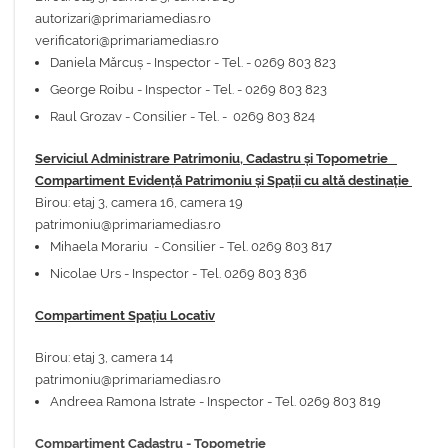
autorizari@primariamedias.ro
verificatori@primariamedias.ro
Daniela Mărcuș - Inspector - Tel. - 0269 803 823
George Roibu - Inspector - Tel. - 0269 803 823
Raul Grozav - Consilier - Tel. - 0269 803 824
Serviciul Administrare Patrimoniu, Cadastru și Topometrie
Compartiment Evidență Patrimoniu și Spații cu altă destinație
Birou: etaj 3, camera 16, camera 19
patrimoniu@primariamedias.ro
Mihaela Morariu - Consilier - Tel. 0269 803 817
Nicolae Urs - Inspector - Tel. 0269 803 836
Compartiment Spațiu Locativ
Birou: etaj 3, camera 14
patrimoniu@primariamedias.ro
Andreea Ramona Istrate - Inspector - Tel. 0269 803 819
Compartiment Cadastru - Topometrie