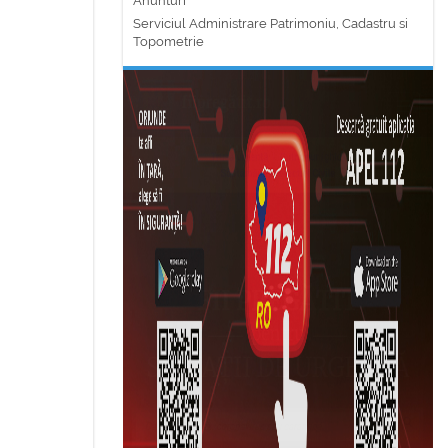
Anunturi
Serviciul Administrare Patrimoniu, Cadastru si
Topometrie