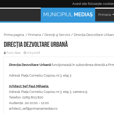
Acest site folosește cookies
Mediaş Live:
MUNICIPIUL
MEDIAȘ
Primaria
Prima pagina
/
Primaria
/
Direcţii şi Servicii
/
Direcția Dezvoltare Urban
Direcția Dezvoltare Urbană
Fuciu Alisa
17.03.2026
Direcția Dezvoltare Urbană
funcţionează în subordinea directă a Pri
Adresă: Piața Corneliu Coposu nr.3, etaj 3
Arhitect Şef Paul Mihaela
Adresă: Piața Corneliu Coposu nr.3, etaj 3, camera 9
Telefon: 0269 803 820
Audiențe: Joi 10:00 – 12:00
arhitect_sef@primariamedias.ro