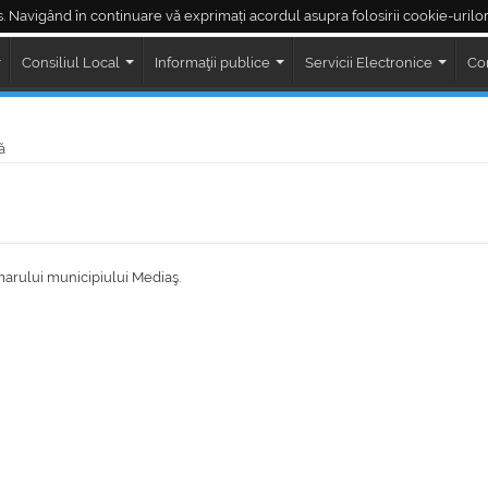
. Navigând în continuare vă exprimați acordul asupra folosirii cookie-urilor
Piața Regele Ferdinand
Piața Corneliu Coposu
LIVE ședințe Consiliul Loc
Consiliul Local
Informaţii publice
Servicii Electronice
Co
ă
marului municipiului Mediaş.