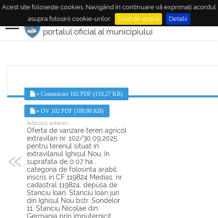
Acest site folosește cookies. Navigând în continuare vă exprimați acordul
MUNICIPIUL
MEDIAŞ
asupra folosirii cookie-urilor.
Sunt de acord
Detalii
portalul oficial al municipiului
» Comunicare 102.PDF (110,27 KB)
» OV 102.PDF (189,88 KB)
Articolul anterior
Oferta de vanzare teren agricol
extravilan nr. 102/30.09.2025
pentru terenul situat in
extravilanul Ighișul Nou, în
suprafata de 0,07 ha ,
categoria de folosinta arabil,
inscris in CF 119824 Medias, nr.
cadastral 119824, depusa de
Stanciu Ioan, Stanciu Ioan jun
din Ighișul Nou bstr. Sondelor
11, Stanciu Nicolae din
Germania prin împuternicit