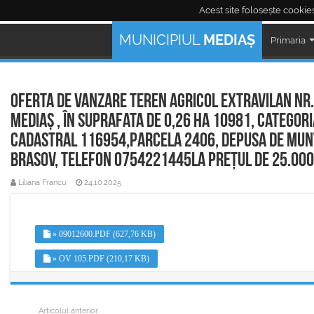
Acest site folosește cookies
Mediaş Live:
MUNICIPIUL
MEDIAȘ
Primaria
Oferta de vanzare teren agricol extravilan nr.
Mediaș , în suprafata de 0,26 ha 10981, categori
cadastral 116954,parcela 2406, depusa de Munte
Brasov, telefon 0754221445la prețul de 25.000 
Liliana Francu
24.10.2025
» 09012600.PDF (627,76 KB)
» OV 105.PDF (210,17 KB)
Articolul anterior