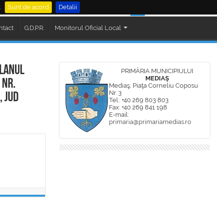
.
Sunt de acord
Detalii
al Mediaș
Cautare
ntact
G.D.P.R.
Monitorul Oficial Local
ilanul
PRIMĂRIA MUNICIPIULUI
MEDIAŞ
 nr.
Mediaş, Piaţa Corneliu Coposu
Nr. 3
, jud
Tel.: +40 269 803 803
Fax: +40 269 841 198
E-mail:
primaria@primariamedias.ro