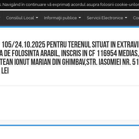
. Navigând în continuare vă exprimați acordul asupra folosirii cookie-urilor
Piața Regele Ferdinand
Piața Corneliu Coposu
LIVE ședințe Consiliul Loc
Consiliul Local
Informaţii publice
Servicii Electronice
Co
 105/24.10.2025 pentru terenul situat in extrav
a de folosinta arabil, inscris in CF 116954 Medias,
an Ionut Marian din Ghimbav,str. iasomiei nr. 51
lei