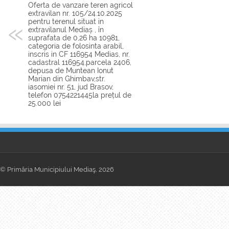
Oferta de vanzare teren agricol
extravilan nr. 105/24.10.2025
pentru terenul situat in
extravilanul Mediaș , în
suprafata de 0,26 ha 10981,
categoria de folosinta arabil,
inscris in CF 116954 Medias, nr.
cadastral 116954,parcela 2406,
depusa de Muntean Ionut
Marian din Ghimbav,str.
iasomiei nr. 51, jud Brasov,
telefon 0754221445la prețul de
25.000 lei
© Primăria Municipiului Mediaş, 2026