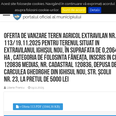
Acest site folosește cookies. Navigând în continuare vă exprimați acordul
MUNICIPIUL
MEDIAŞ
asupra folosirii cookie-urilor.
Sunt de acord
Detalii
portalul oficial al municipiului
Oferta de vanzare teren agricol extravilan nr.
113/19.11.2025 pentru terenul situat in
extravilanul Ighișul Nou, în suprafata de 0,206
ha , categoria de folosinta fâneața, inscris in C
120836 Medias, nr. cadastral 120836, depusa d
Carculea Gheorghe din Ighisul Nou, str. școlii
nr. 23, la pretul de 5000 lei
Liliana Francu
19.11.2025
» Oferta 113.PDF (1044,16 KB)