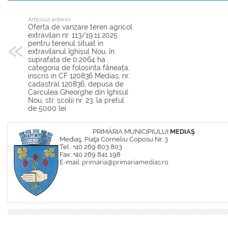
Articolul anterior
Oferta de vanzare teren agricol
extravilan nr. 113/19.11.2025
pentru terenul situat in
extravilanul Ighișul Nou, în
suprafata de 0,2064 ha ,
categoria de folosinta fâneața,
inscris in CF 120836 Medias, nr.
cadastral 120836, depusa de
Carculea Gheorghe din Ighisul
Nou, str. școlii nr. 23, la pretul
de 5000 lei
PRIMĂRIA MUNICIPIULUI
MEDIAŞ
Mediaş, Piaţa Corneliu Coposu Nr. 3
Tel.: +40 269 803 803
Fax: +40 269 841 198
E-mail:
primaria@primariamedias.ro