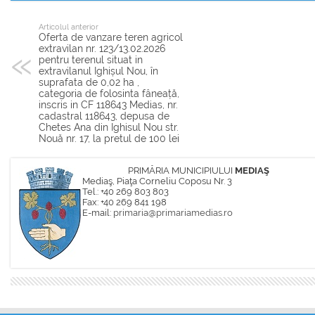
Articolul anterior
Oferta de vanzare teren agricol
extravilan nr. 123/13.02.2026
pentru terenul situat in
extravilanul Ighișul Nou, în
suprafata de 0,02 ha ,
categoria de folosinta fâneață,
inscris in CF 118643 Medias, nr.
cadastral 118643, depusa de
Chetes Ana din Ighisul Nou str.
Nouă nr. 17, la pretul de 100 lei
PRIMĂRIA MUNICIPIULUI
MEDIAŞ
Mediaş, Piaţa Corneliu Coposu Nr. 3
Tel.: +40 269 803 803
Fax: +40 269 841 198
E-mail:
primaria@primariamedias.ro