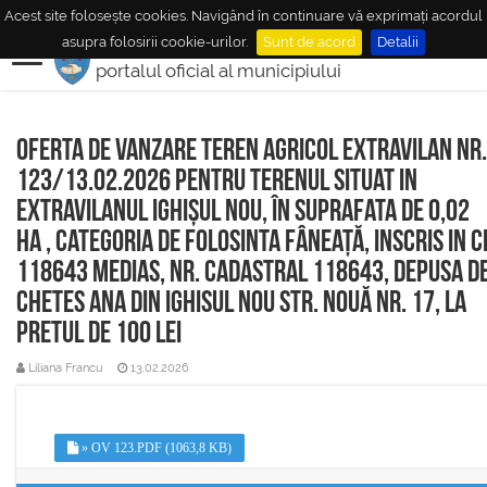
Acest site folosește cookies. Navigând în continuare vă exprimați acordul
MUNICIPIUL
MEDIAŞ
asupra folosirii cookie-urilor.
Sunt de acord
Detalii
portalul oficial al municipiului
Oferta de vanzare teren agricol extravilan nr.
123/13.02.2026 pentru terenul situat in
extravilanul Ighișul Nou, în suprafata de 0,02
ha , categoria de folosinta fâneață, inscris in C
118643 Medias, nr. cadastral 118643, depusa d
Chetes Ana din Ighisul Nou str. Nouă nr. 17, la
pretul de 100 lei
Liliana Francu
13.02.2026
» OV 123.PDF (1063,8 KB)