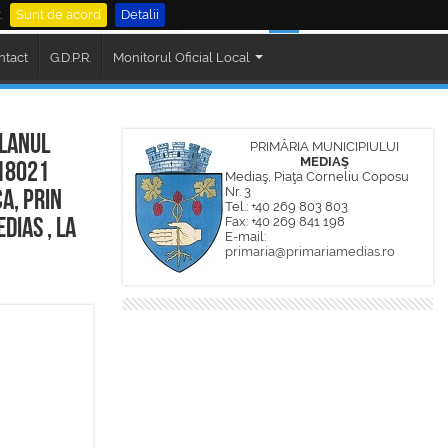
.
Sunt de acord
Detalii
al Mediaș
Cautare
ntact
G.D.P.R.
Monitorul Oficial Local
ilanul
PRIMĂRIA MUNICIPIULUI
MEDIAŞ
118021
Mediaş, Piaţa Corneliu Coposu
Nr. 3
a, prin
Tel.: +40 269 803 803
Fax: +40 269 841 198
dias , la
E-mail:
primaria@primariamedias.ro