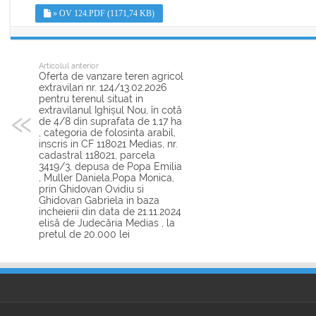
» OV 124.PDF (1171,74 KB)
Articolul anterior
Oferta de vanzare teren agricol
extravilan nr. 124/13.02.2026
pentru terenul situat in
extravilanul Ighișul Nou, în cotă
de 4/8 din suprafata de 1,17 ha
, categoria de folosinta arabil,
inscris in CF 118021 Medias, nr.
cadastral 118021, parcela
3419/3, depusa de Popa Emilia
, Muller Daniela,Popa Monica,
prin Ghidovan Ovidiu si
Ghidovan Gabriela in baza
incheierii din data de 21.11.2024
elisă de Judecăria Medias , la
pretul de 20.000 lei