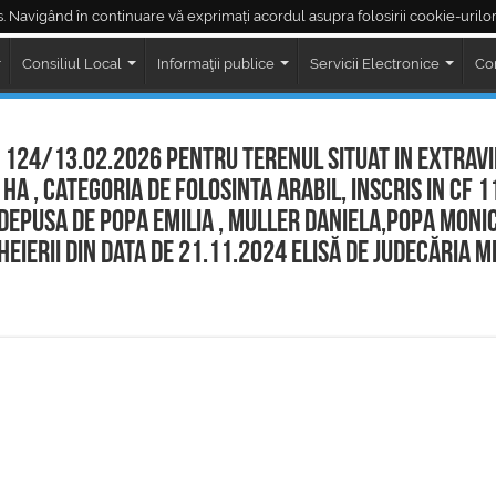
. Navigând în continuare vă exprimați acordul asupra folosirii cookie-urilor
Piața Regele Ferdinand
Piața Corneliu Coposu
LIVE ședințe Consiliul Loc
Consiliul Local
Informaţii publice
Servicii Electronice
Co
 124/13.02.2026 pentru terenul situat in extrav
 ha , categoria de folosinta arabil, inscris in CF 
depusa de Popa Emilia , Muller Daniela,Popa Monic
eierii din data de 21.11.2024 elisă de Judecăria Me