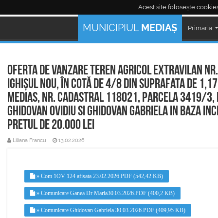
Acest site folosește cookies
Mediaş Live:
MUNICIPIUL
MEDIAȘ
Primaria
Oferta de vanzare teren agricol extravilan nr.
Ighișul Nou, în cotă de 4/8 din suprafata de 1,17
Medias, nr. cadastral 118021, parcela 3419/3, 
Ghidovan Ovidiu si Ghidovan Gabriela in baza inch
pretul de 20.000 lei
Liliana Francu
13.02.2026
» Com 1OV 124 afisata 23.02.2026.PDF (542,42 KB)
» Comunicare Ganea Dr Maria30.03.2026.PDF (400,2 KB)
» Comunicare Ghidovan Gabriela 30.03.2026.PDF (409,95 KB)