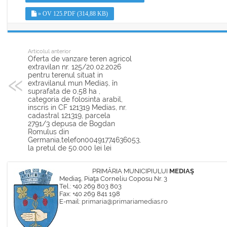
» OV 125.PDF (314,88 KB)
Articolul anterior
Oferta de vanzare teren agricol
extravilan nr. 125/20.02.2026
pentru terenul situat in
extravilanul mun Mediaș, în
suprafata de 0,58 ha ,
categoria de folosinta arabil,
inscris in CF 121319 Medias, nr.
cadastral 121319, parcela
2791/3 depusa de Bogdan
Romulus din
Germania,telefon00491774636053,
la pretul de 50.000 lei lei
PRIMĂRIA MUNICIPIULUI
MEDIAŞ
Mediaş, Piaţa Corneliu Coposu Nr. 3
Tel.: +40 269 803 803
Fax: +40 269 841 198
E-mail:
primaria@primariamedias.ro