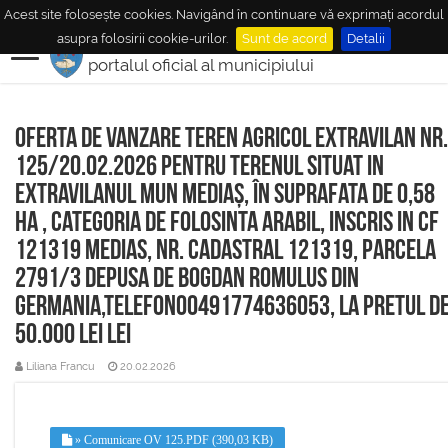
Acest site folosește cookies. Navigând în continuare vă exprimați acordul
MUNICIPIUL
MEDIAŞ
asupra folosirii cookie-urilor.
Sunt de acord
Detalii
portalul oficial al municipiului
Oferta de vanzare teren agricol extravilan nr.
125/20.02.2026 pentru terenul situat in
extravilanul mun Mediaș, în suprafata de 0,58
ha , categoria de folosinta arabil, inscris in CF
121319 Medias, nr. cadastral 121319, parcela
2791/3 depusa de Bogdan Romulus din
Germania,telefon00491774636053, la pretul d
50.000 lei lei
Liliana Francu
20.02.2026
» Comunicare OV 125.PDF (390,03 KB)