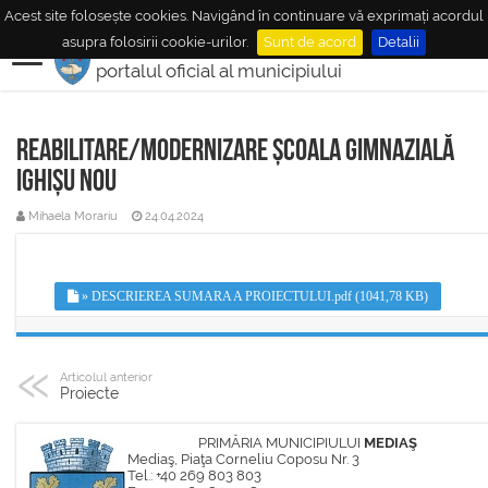
Acest site folosește cookies. Navigând în continuare vă exprimați acordul
MUNICIPIUL
MEDIAŞ
asupra folosirii cookie-urilor.
Sunt de acord
Detalii
portalul oficial al municipiului
Reabilitare/modernizare Școala Gimnazială
Ighișu Nou
Mihaela Morariu
24.04.2024
» DESCRIEREA SUMARA A PROIECTULUI.pdf (1041,78 KB)
Articolul anterior
Proiecte
PRIMĂRIA MUNICIPIULUI
MEDIAŞ
Mediaş, Piaţa Corneliu Coposu Nr. 3
Tel.: +40 269 803 803