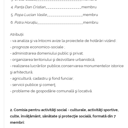
Panța Dan Cristian
__________________membru
Popa Lucian Vasile
__________________membru
Potra Horațiu
_______________________membru
Atribuții:
- va analiza şi va întocmi avize la proiectele de hotărâri vizând :
- prognoze economico-sociale ;
- administrarea domeniului public şi privat;
- organizarea teritoriului şi dezvoltare urbanistică;
- realizarea lucrărilor publice,conservarea monumentelor istorice
şi arhitectură;
- agricultură, cadastru şi fond funciar;
- servicii publice şi comerţ;
- probleme de gospodărie comunală şi locativă.
2. Comisia pentru activităţi social - culturale, activităţi sportive,
culte, învăţământ, sănătate şi protecţie socială, formată din 7
membri: