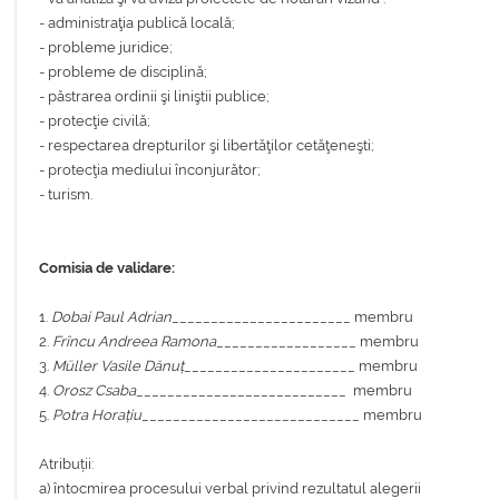
- administraţia publică locală;
- probleme juridice;
- probleme de disciplină;
- păstrarea ordinii şi liniştii publice;
- protecţie civilă;
- respectarea drepturilor şi libertăţilor cetăţeneşti;
- protecţia mediului înconjurător;
- turism.
Comisia de validare:
1.
Dobai Paul Adrian
_______________________ membru
2.
Frîncu Andreea Ramona
__________________ membru
3.
Müller Vasile Dănuț
______________________ membru
4.
Orosz Csaba
___________________________ membru
5.
Potra Horațiu
____________________________ membru
Atribuții:
a) întocmirea procesului verbal privind rezultatul alegerii