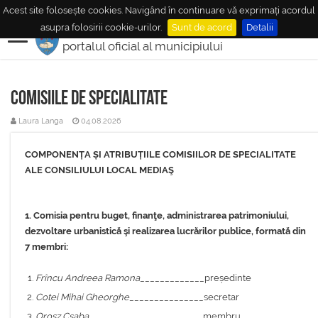
Acest site folosește cookies. Navigând în continuare vă exprimați acordul
MUNICIPIUL
MEDIAŞ
asupra folosirii cookie-urilor.
Sunt de acord
Detalii
portalul oficial al municipiului
Comisiile de specialitate
Laura Langa
04.08.2026
COMPONENȚA ȘI ATRIBUȚIILE COMISIILOR DE SPECIALITATE
ALE CONSILIULUI LOCAL MEDIAŞ
1. Comisia pentru buget, finanţe, administrarea patrimoniului,
dezvoltare urbanistică şi realizarea lucrărilor publice
, formată din
7 membri:
Frîncu Andreea Ramona
_____________președinte
Cotei Mihai Gheorghe
_______________secretar
Orosz Csaba
_______________________membru