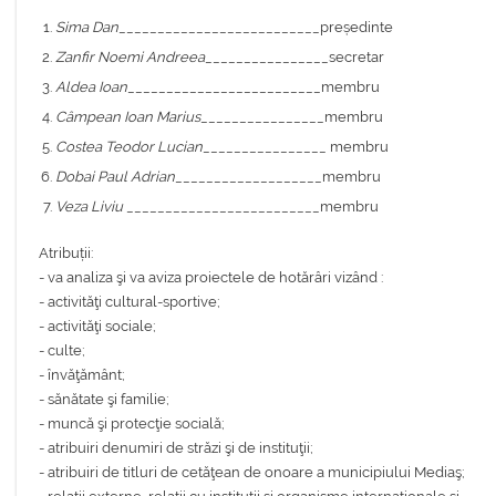
Sima Dan
__________________________președinte
Zanfir Noemi Andreea
________________secretar
Aldea Ioan
_________________________membru
Câmpean Ioan Marius
________________membru
Costea Teodor Lucian
________________ membru
Dobai Paul Adrian
___________________membru
Veza Liviu
_________________________membru
Atribuții:
- va analiza şi va aviza proiectele de hotărâri vizând :
- activităţi cultural-sportive;
- activităţi sociale;
- culte;
- învăţământ;
- sănătate şi familie;
- muncă şi protecţie socială;
- atribuiri denumiri de străzi şi de instituţii;
- atribuiri de titluri de cetăţean de onoare a municipiului Mediaş;