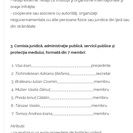
- relaţii externe, relaţii cu instituţii şi organisme internaţionale şi
oraşe înfrăţite;
- cooperare sau asociere cu autorităţi, organizaţii
neguvernamentale,cu alte persoane fizice sau juridice din ţară sau
din străinătate
3. Comisia juridică, administraţie publică, servicii publice şi
protecţia mediului, formată din 7 membri:
Vișa Ioan
_____________________________președinte
Țichindelean Adriana Ștefania
_____________secretar
Brăteanu Iulian Cosmin
__________________membru
Müller Vasile Dănuț
_____________________membru
Preda Ionuț Cătălin
_____________________membru
Tănase Vasile
_________________________membru
Tomoș Andrea Ioana
____________________membru
Atribuții:
- va analiza şi va aviza proiectele de hotărâri vizând :