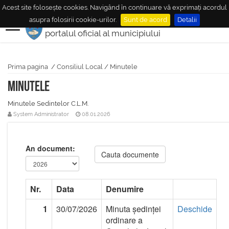
Acest site folosește cookies. Navigând în continuare vă exprimați acordul
MUNICIPIUL
MEDIAŞ
asupra folosirii cookie-urilor.
Sunt de acord
Detalii
portalul oficial al municipiului
Prima pagina
/
Consiliul Local
/
Minutele
Minutele
Minutele Sedintelor C.L.M.
System Administrator
08.01.2026