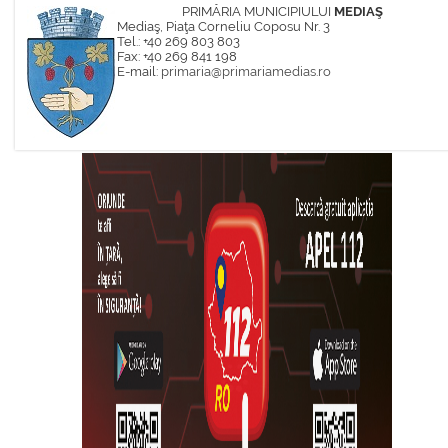
PRIMĂRIA MUNICIPIULUI
MEDIAŞ
Mediaş, Piaţa Corneliu Coposu Nr. 3
Tel.: +40 269 803 803
Fax: +40 269 841 198
E-mail:
primaria@primariamedias.ro