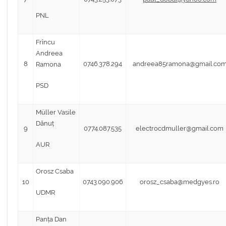
PNL
Frîncu
Andreea
8
0746.378.294
andreea85ramona@gmail.co
Ramona
PSD
Müller Vasile
Dănuț
9
0774.087.535
electrocdmuller@gmail.com
AUR
Orosz Csaba
10
0743.090.906
orosz_csaba@medgyes.ro
UDMR
Panța Dan