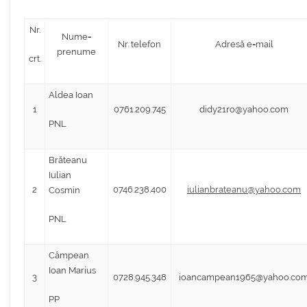
Nr.
Nume
-
Nr. telefon
Adresă e
-
mail
prenume
crt.
Aldea Ioan
1
0761.209.745
didy21ro@yahoo.com
PNL
Brăteanu
Iulian
2
0746.238.400
iulianbrateanu@yahoo.com
Cosmin
PNL
Câmpean
Ioan Marius
3
0728.945.348
ioancampean1965@yahoo.co
PP