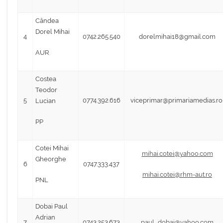
Cândea
Dorel Mihai
4
0742.265.540
dorelmihai18@gmail.com
AUR
Costea
Teodor
5
0774.392.616
viceprimar@primariamedias.r
Lucian
PP
Cotei Mihai
mihai.cotei@yahoo.com
Gheorghe
6
0747.333.437
mihai.cotei@rhm-aut.ro
PNL
Dobai Paul
Adrian
7
0743.253.673
paul_dobai@yahoo.com