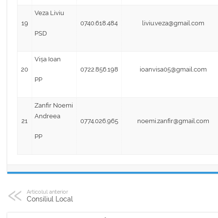
Veza Liviu
19
0740.618.484
liviu.veza@gmail.com
PSD
Vișa Ioan
20
0722.856.198
ioanvisa05@gmail.com
PP
Zanfir Noemi
Andreea
21
0774.026.965
noemi.zanfir@gmail.com
PP
Articolul anterior
Consiliul Local