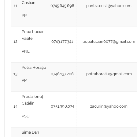
Cristian
11
0745.645.698
pantza.cristi@yahoo.com
PP
Popa Lucian
Vasile
12
0743.177.341
popalucian0077@gmail.com
PNL
Potra Horațiu
13
0746.137.206
potrahoratiu@gmail.com
PP
Preda Ionuț
Cătălin
14
0751.398.074
zacurin@yahoo.com
PSD
Sima Dan