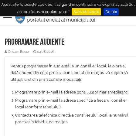
Acest site folosește cookies. Navigând în continuare vă exprimați acordul
MUNICIPIUL
MEDIAŞ
asupra folosirii cookie-urilor.
Sunt de acord
Detalii
portalul oficial al municipiului
Programare audiente
Cristian Bucur
04.08.2026
Pentru programarea în audiență la un consilier local, la o ora si
dată anume din cele precizate în tabelul de mai jos, vă rugăm să
utilizați una din următoarele modalități:
Programare prin e-mail la adresa consiliu@primariamedias.ro;
Programare prin e-mail la adresa specifică a fiecarui consilier
local (conform tabelului);
Contactarea telefonica directă a consilierului local la numărul
precizat în tabelul de mai jos.