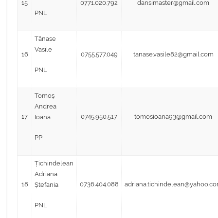
15
0771.020.792
dansimaster@gmail.com
PNL
Tănase
Vasile
16
0755.577.049
tanase.vasile82@gmail.com
PNL
Tomoș
Andrea
17
0745.950.517
tomosioana93@gmail.com
Ioana
PP
Țichindelean
Adriana
18
0736.404.088
adriana.tichindelean@yahoo.c
Ștefania
PNL