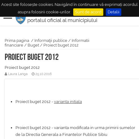
Acest site folosește cookies. Navigând în continuare vă exprimați acordul
MUNICIPIUL
MEDIAŞ
asupra folosirii cookie-urilor.
Sunt de acord
Detalii
portalul oficial al municipiului
Prima pagina
/
Informaţii publice
/
Informatii
financiare
/
Buget
/
Proiect buget 2012
Proiect buget 2012
Proiect buget 2012
Laura Langa
25.10.2016
Proiect buget 2012 -
varianta initiala
Proiect buget 2012 - varianta modificata in urma primirii sumelor
de la Directia Generala a Finantelor Publice Sibiu