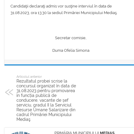
Candidaţii declaraţi admis vor susţine interviul în data de
31.08.2023, ora 13.30 la sediul Primăriei Municipiului Mediaş.
Secretar comisie,
Duma Ofelia Simona
Articolul anterior
Rezultatul probei scrise la
concursul organizat în data de
31.08.2023 pentru promovarea
în funcția publică de
conducere, vacante de șef
serviciu, gradul II la Serviciul
Resurse Umane Salarizare din
cadrul Primăriei Municipiului
Mediaş
PRIMĂRIA MUNICIPIULUI
MEDIAŞ