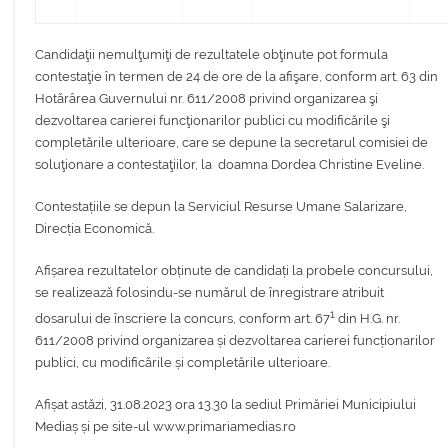
Candidaţii nemulţumiţi de rezultatele obţinute pot formula
contestaţie în termen de 24 de ore de la afişare, conform art. 63 din
Hotărârea Guvernului nr. 611/2008 privind organizarea şi
dezvoltarea carierei funcţionarilor publici cu modificările şi
completările ulterioare, care se depune la secretarul comisiei de
soluţionare a contestaţiilor, la doamna Dordea Christine Eveline.
Contestațiile se depun la Serviciul Resurse Umane Salarizare,
Direcția Economică.
Afișarea rezultatelor obținute de candidați la probele concursului,
se realizează folosindu-se numărul de înregistrare atribuit
1
dosarului de înscriere la concurs, conform art. 67
din H.G. nr.
611/2008 privind organizarea și dezvoltarea carierei funcționarilor
publici, cu modificările și completările ulterioare.
Afișat astăzi, 31.08.2023 ora 13.30 la sediul Primăriei Municipiului
Mediaș și pe site-ul www.primariamedias.ro