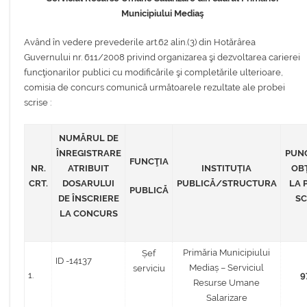
Municipiului Mediaş
Având în vedere prevederile art.62 alin.(3) din Hotărârea
Guvernului nr. 611/2008 privind organizarea şi dezvoltarea carierei
funcţionarilor publici cu modificările şi completările ulterioare,
comisia de concurs comunică următoarele rezultate ale probei
scrise :
NUMĂRUL DE
ÎNREGISTRARE
PUN
FUNCŢIA
NR.
ATRIBUIT
INSTITUȚIA
OB
CRT.
DOSARULUI
PUBLICĂ/STRUCTURA
LA 
PUBLICĂ
DE ÎNSCRIERE
SC
LA CONCURS
Primăria Municipiului
Șef
ID -14137
Mediaș – Serviciul
serviciu
1.
9
Resurse Umane
Salarizare