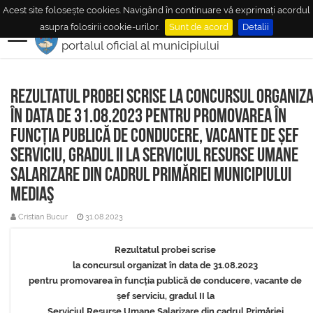
Acest site folosește cookies. Navigând în continuare vă exprimați acordul
MUNICIPIUL
MEDIAŞ
asupra folosirii cookie-urilor.
Sunt de acord
Detalii
portalul oficial al municipiului
Rezultatul probei scrise la concursul organiz
în data de 31.08.2023 pentru promovarea în
funcția publică de conducere, vacante de șef
serviciu, gradul II la Serviciul Resurse Umane
Salarizare din cadrul Primăriei Municipiului
Mediaş
Cristian Bucur
31.08.2023
Rezultatul probei scrise
la concursul organizat în data de 31.08.2023
pentru promovarea în funcția publică de conducere, vacante de
șef serviciu, gradul II la
Serviciul Resurse Umane Salarizare din cadrul Primăriei