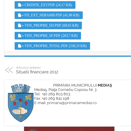
» CREDITE_EXT.PDF (24,17 KB)
» FD_EXT_NERAMB.PDF (41,96 KB)
» VEN_PROPRII_SD.PDF (69,65 KB)
» VEN_PROPRII_SF.PDF (263,7 KB)
» VEN_PROPRII_TOTAL.PDF (338,33 KB)
Articolul anterior
Situatii financiare 2012
PRIMĂRIA MUNICIPIULUI
MEDIAŞ
Mediaş, Piaţa Corneliu Coposu Nr. 3
Tel.: +40 269 803 803
Fax: +40 269 841 198
E-mail:
primaria@primariamedias.ro