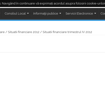
. Navigând în continuare vă exprimați acordul asupra folosirii cookie-urilor
Piața Regele Ferdinand
Piața Corneliu Coposu
LIVE ședințe Consiliul Loc
Consiliul Local
Informaţii publice
Servicii Electronice
Co
iare
/
Situatii financiare 2012
/
Situatii financiare trimestrul IV 2012