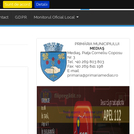
.
Sunt de acord
Detalii
al Mediaș
Cautare
ntact
G.D.P.R.
Monitorul Oficial Local
PRIMĂRIA MUNICIPIULUI
MEDIAŞ
Mediaş, Piaţa Corneliu Coposu
Nr. 3
Tel.: +40 269 803 803
Fax: +40 269 841 198
E-mail:
primaria@primariamedias.ro