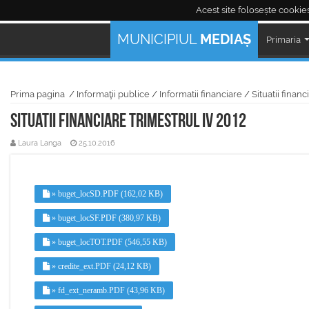
Acest site folosește cookies
Mediaş Live:
MUNICIPIUL
MEDIAȘ
Primaria
Prima pagina
/
Informaţii publice
/
Informatii financiare
/
Situatii financ
Situatii financiare trimestrul IV 2012
Laura Langa
25.10.2016
» buget_locSD.PDF (162,02 KB)
» buget_locSF.PDF (380,97 KB)
» buget_locTOT.PDF (546,55 KB)
» credite_ext.PDF (24,12 KB)
» fd_ext_neramb.PDF (43,96 KB)