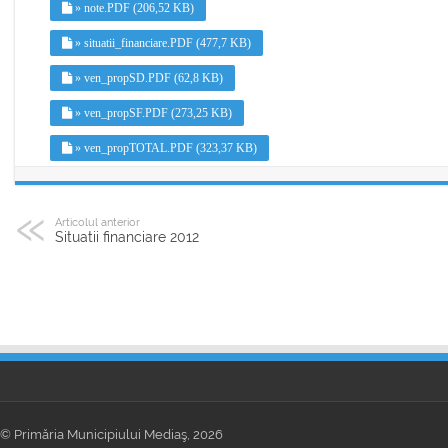
» note.PDF (206,52 KB)
» situatii_financiare.PDF (477,7 KB)
» ven_propSD.PDF (62,8 KB)
» ven_propSF.PDF (273,25 KB)
» ven_propTOTAL.PDF (323,37 KB)
Articolul anterior
Situatii financiare 2012
© Primăria Municipiului Mediaş, 2026