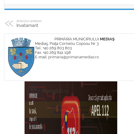
Articolul anterior
Invatamant
PRIMĂRIA MUNICIPIULUI
MEDIAŞ
Mediaş, Piaţa Corneliu Coposu Nr. 3
Tel.: +40 269 803 803
Fax: +40 269 841 198
E-mail:
primaria@primariamedias.ro