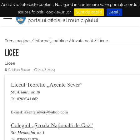
Acest site folosește cookies. Navigând în continuare vă exprimați acordul
MUNICIPIUL
MEDIAŞ
asupra folosirii cookie-urilor.
Sunt de acord
Detalii
portalul oficial al municipiului
Prima pagina
/
Informaţii publice
/
Invatamant
/
Licee
Licee
Licee
Cristian Bucur
21.08.2024
Liceul Teoretic „Axente Sever”
Str. A. Iancu, nr. 18
Tel. 0269/841 662
E-mail: axente.sever@yahoo.com
Colegiul „Şcoala Naţională de Gaz”
Str. Metanului, nr. 1
Tel. 0269/845 876